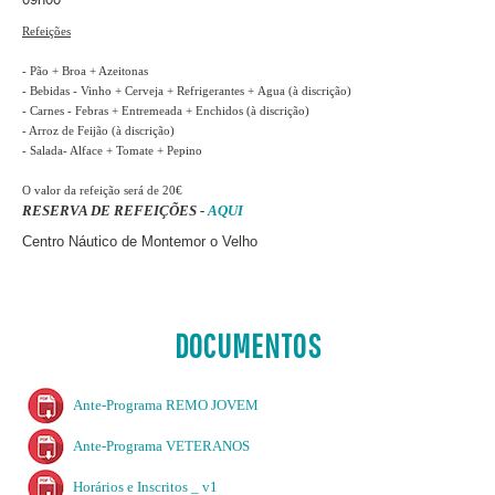
Refeições
- Pão + Broa + Azeitonas
- Bebidas - Vinho + Cerveja + Refrigerantes + Agua (à discrição)
- Carnes - Febras + Entremeada + Enchidos (à discrição)
- Arroz de Feijão (à discrição)
- Salada- Alface + Tomate + Pepino
O valor da refeição será de 20€
RESERVA DE REFEIÇÕES -
AQUI
Centro Náutico de Montemor o Velho
DOCUMENTOS
Ante-Programa REMO JOVEM
Ante-Programa VETERANOS
Horários e Inscritos _ v1