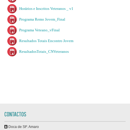
Horários e Inscritos Veteranos _ v1
Programa Remo Jovem_Final
Programa Veteano_vFinal
Resultados Totais Encontro Jovem
ResultadosTotais_CNVeteranos
CONTACTOS
Doca de Stº. Amaro