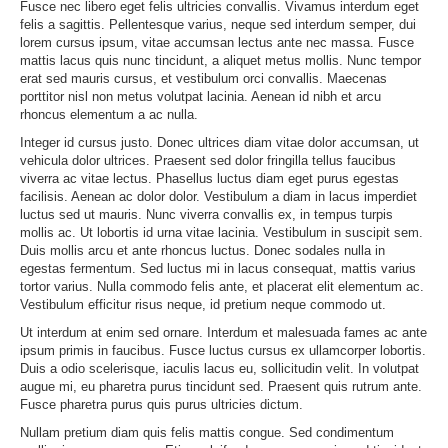
Fusce nec libero eget felis ultricies convallis. Vivamus interdum eget
felis a sagittis. Pellentesque varius, neque sed interdum semper, dui
lorem cursus ipsum, vitae accumsan lectus ante nec massa. Fusce
mattis lacus quis nunc tincidunt, a aliquet metus mollis. Nunc tempor
erat sed mauris cursus, et vestibulum orci convallis. Maecenas
porttitor nisl non metus volutpat lacinia. Aenean id nibh et arcu
rhoncus elementum a ac nulla.
Integer id cursus justo. Donec ultrices diam vitae dolor accumsan, ut
vehicula dolor ultrices. Praesent sed dolor fringilla tellus faucibus
viverra ac vitae lectus. Phasellus luctus diam eget purus egestas
facilisis. Aenean ac dolor dolor. Vestibulum a diam in lacus imperdiet
luctus sed ut mauris. Nunc viverra convallis ex, in tempus turpis
mollis ac. Ut lobortis id urna vitae lacinia. Vestibulum in suscipit sem.
Duis mollis arcu et ante rhoncus luctus. Donec sodales nulla in
egestas fermentum. Sed luctus mi in lacus consequat, mattis varius
tortor varius. Nulla commodo felis ante, et placerat elit elementum ac.
Vestibulum efficitur risus neque, id pretium neque commodo ut.
Ut interdum at enim sed ornare. Interdum et malesuada fames ac ante
ipsum primis in faucibus. Fusce luctus cursus ex ullamcorper lobortis.
Duis a odio scelerisque, iaculis lacus eu, sollicitudin velit. In volutpat
augue mi, eu pharetra purus tincidunt sed. Praesent quis rutrum ante.
Fusce pharetra purus quis purus ultricies dictum.
Nullam pretium diam quis felis mattis congue. Sed condimentum