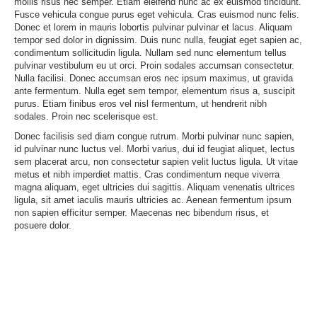
mollis risus nec semper. Etiam eleifend nunc ac ex euismod tincidunt.
Fusce vehicula congue purus eget vehicula. Cras euismod nunc felis.
Donec et lorem in mauris lobortis pulvinar pulvinar et lacus. Aliquam
tempor sed dolor in dignissim. Duis nunc nulla, feugiat eget sapien ac,
condimentum sollicitudin ligula. Nullam sed nunc elementum tellus
pulvinar vestibulum eu ut orci. Proin sodales accumsan consectetur.
Nulla facilisi. Donec accumsan eros nec ipsum maximus, ut gravida
ante fermentum. Nulla eget sem tempor, elementum risus a, suscipit
purus. Etiam finibus eros vel nisl fermentum, ut hendrerit nibh
sodales. Proin nec scelerisque est.
Donec facilisis sed diam congue rutrum. Morbi pulvinar nunc sapien,
id pulvinar nunc luctus vel. Morbi varius, dui id feugiat aliquet, lectus
sem placerat arcu, non consectetur sapien velit luctus ligula. Ut vitae
metus et nibh imperdiet mattis. Cras condimentum neque viverra
magna aliquam, eget ultricies dui sagittis. Aliquam venenatis ultrices
ligula, sit amet iaculis mauris ultricies ac. Aenean fermentum ipsum
non sapien efficitur semper. Maecenas nec bibendum risus, et
posuere dolor.