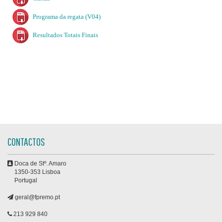
Programa da regata (V04)
Resultados Totais Finais
CONTACTOS
Doca de Stº. Amaro
1350-353 Lisboa
Portugal
geral@fpremo.pt
213 929 840