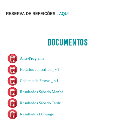
RESERVA DE REFEIÇÕES -
AQUI
DOCUMENTOS
Ante-Programa
Horários e Inscritos _ v1
Caderno de Provas _ v1
Resultados Sábado Manhã
Resultados Sábado Tarde
Resultados Domingo