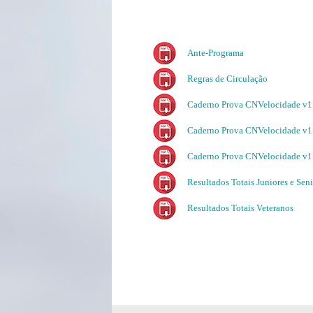
Ante-Programa
Regras de Circulação
Caderno Prova CNVelocidade v1
Caderno Prova CNVelocidade v1
Caderno Prova CNVelocidade v1
Resultados Totais Juniores e Sen
Resultados Totais Veteranos