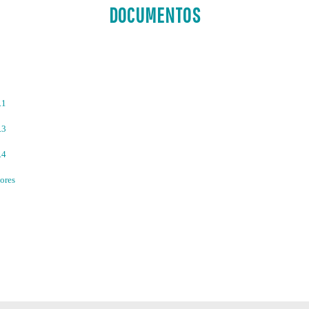
DOCUMENTOS
.1
.3
.4
iores