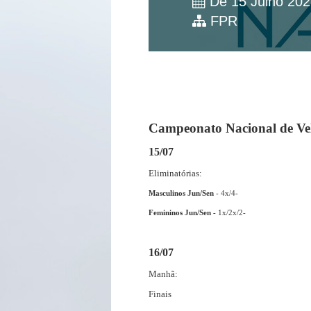
De 15 Julho 202
FPR
Campeonato Nacional de Ve
15/07
Eliminatórias:
Masculinos Jun/Sen
- 4x/4-
Femininos Jun/Sen -
1x/2x/2-
16/07
Manhã:
Finais