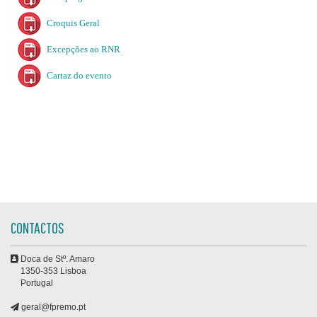
Croquis Geral
Excepções ao RNR
Cartaz do evento
CONTACTOS
Doca de Stº. Amaro
1350-353 Lisboa
Portugal
geral@fpremo.pt