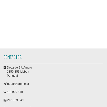
CONTACTOS
Doca de Stº. Amaro
1350-353 Lisboa
Portugal
geral@fpremo.pt
213 929 840
213 929 849