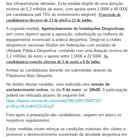
das infraestruturas afetadas. Esta medida dispõe de uma dotação
mínima de 5,3 milhões de euros, com apoios entre 1.000€ e 49.000€
por candidatura (até 75% do investimento elegível).
O período de
candidaturas decorre de 23 de abril a 22 de junho.
A segunda medida,
Apetrechamento de Instalações Desportivas
,
tem como objetivo apoiar a aquisição, substituição ou melhoria de
equipamentos essenciais à prática desportiva. Dirige-se a clubes
desportivos nacionais filiados em federações com estatuto de
Utilidade Pública Desportiva, contando com uma dotação mínima de
3,1 milhões de euros e apoios entre 1.000€ e 22.500€.
As
candidaturas estarão abertas de 5 de maio a 6 de julho.
Ambas as candidaturas deverão ser submetidas através da
Plataforma Mais Desporto.
No âmbito destas medidas, será realizada uma
sessão de
esclarecimento online
, no dia
5 de maio
, às
18h00.
A participação
poderá ser efetuada através do seguinte link:
https://teams.microsoft.com/meet/386119972540710?
p=McycHLhn9hVQ1USsyF
Para apoio à preparação das candidaturas, seguem em anexo os
respetivos regulamentos.
Estas medidas visam reforçar as condições materiais dos clubes e
promover o desenvolvimento sustentado da atividade desportiva em