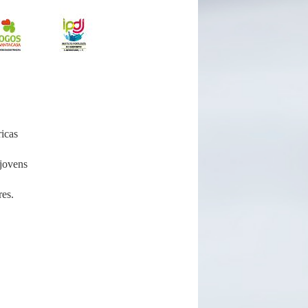
ricas
 jovens
res.