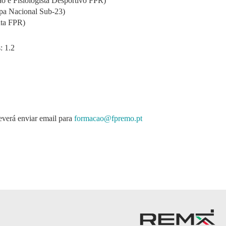
o e Fisiologista Desportivo FPR)
ipa Nacional Sub-23)
uta FPR)
: 1.2
everá enviar email para
formacao@fpremo.p
t