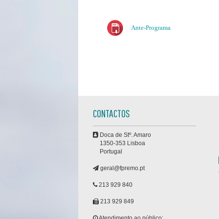
Ante-Programa
CONTACTOS
Doca de Stº. Amaro
1350-353 Lisboa
Portugal
geral@fpremo.pt
213 929 840
213 929 849
Atendimento ao público: