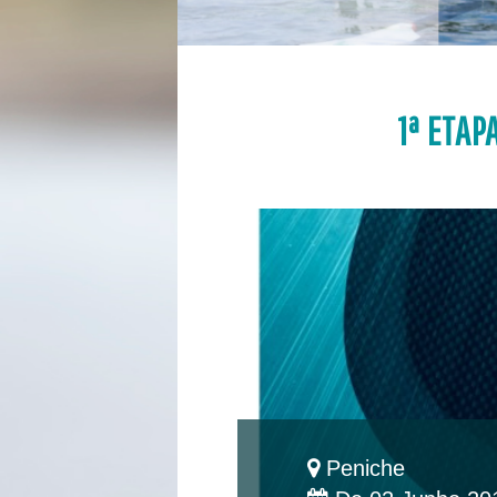
1ª ETAP
Peniche