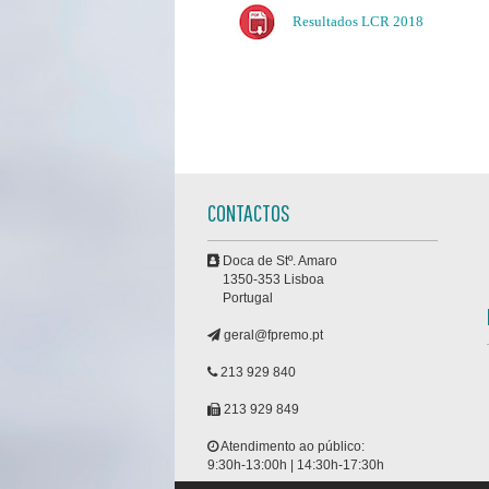
Resultados LCR 2018
CONTACTOS
Doca de Stº. Amaro
1350-353 Lisboa
Portugal
geral@fpremo.pt
213 929 840
213 929 849
Atendimento ao público:
9:30h-13:00h | 14:30h-17:30h