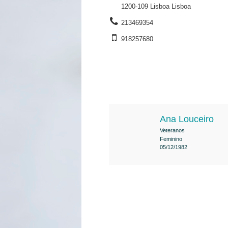
1200-109 Lisboa Lisboa
213469354
918257680
Ana Louceiro
Veteranos
Feminino
05/12/1982